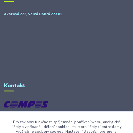
Akátová 222, Velká Dobrá 273 61
Kontakt
Tel. 603485943
Pro základní funkčnost, zpříjemnění používání webu, analytické
(Po-Pá, 10-12 / 14-17 hod.)
účely a v případě udělení souhlasu také pro účely cílení reklamy
využíváme soubory cookies. Nastavení vlastních preferencí