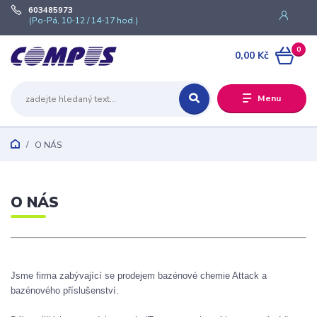
603485973
(Po-Pá, 10-12 / 14-17 hod.)
0
0,00 Kč
Menu
O NÁS
O NÁS
Jsme firma zabývající se prodejem bazénové chemie Attack a
bazénového příslušenství.