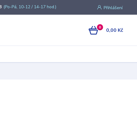
3
(Po-Pá, 10-12 / 14-17 hod.)
Přihlášení
0
0,00 Kč