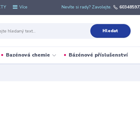
KTY
Nevíte si rady? Zavolejte.
60348597
Více
Hledat
Bazénová chemie
Bázénové příslušenství