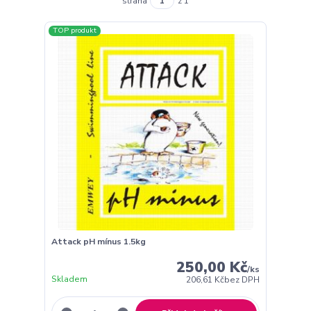
strana
z 1
TOP produkt
Attack pH mínus 1.5kg
250,00 Kč
/
ks
Skladem
206,61 Kč
bez DPH