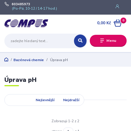
603485973
(Po-Pá, 10-12 / 14-17 hod.)
0
0,00 Kč
Menu
Bazénová chemie
Úprava pH
Úprava pH
Nejnovější
Nejlevnější
Nejdražší
Zobrazuji 1-2 z 2