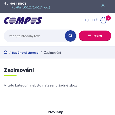
603485973
(Po-Pá, 10-12 / 14-17 hod.)
0
0,00 Kč
Menu
Bazénová chemie
Zazimování
Zazimování
V této kategorii nebylo nalezeno žádné zboží.
Novinky