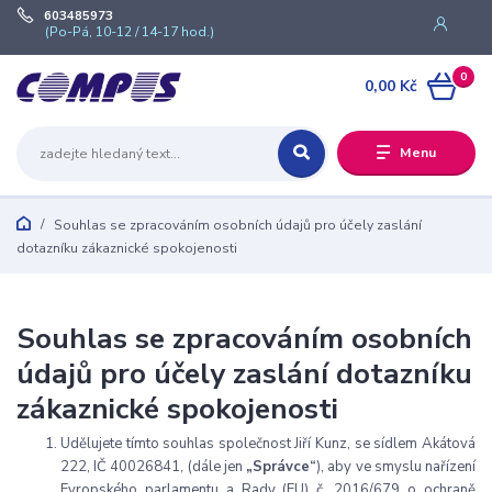
603485973
(Po-Pá, 10-12 / 14-17 hod.)
0
0,00 Kč
Menu
Souhlas se zpracováním osobních údajů pro účely zaslání
dotazníku zákaznické spokojenosti
Souhlas se zpracováním osobních
údajů pro účely zaslání dotazníku
zákaznické spokojenosti
Udělujete tímto souhlas společnost Jiří Kunz, se sídlem Akátová
222, IČ 40026841, (dále jen
„Správce“
), aby ve smyslu nařízení
Evropského parlamentu a Rady (EU) č. 2016/679 o ochraně